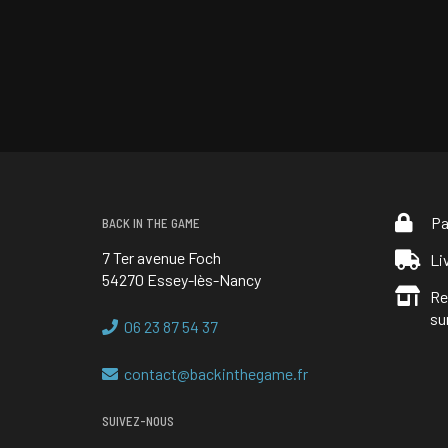
Pa
BACK IN THE GAME
7 Ter avenue Foch
Li
54270 Essey-lès-Nancy
Re
su
06 23 87 54 37
contact@backinthegame.fr
SUIVEZ-NOUS