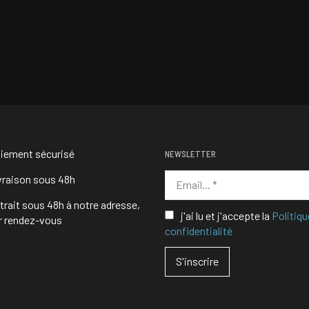
iement sécurisé
NEWSLETTER
vraison sous 48h
trait sous 48h à notre adresse,
j'ai lu et j'accepte la
Politiqu
r rendez-vous
confidentialité