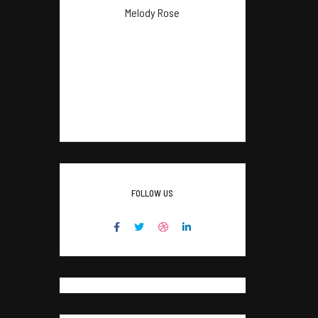
Melody Rose
Welcome to everyday my
lifestyle I'm melody rose
printing & typesetting
industry.
FOLLOW US