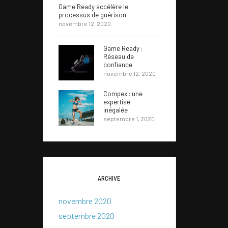
Game Ready accélère le
processus de guérison
novembre 12, 2020
Game Ready :
Réseau de
confiance
novembre 12, 2020
Compex : une
expertise
inégalée
septembre 1, 2020
ARCHIVE
novembre 2020
02
septembre 2020
01