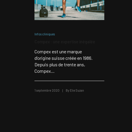
Infos cliniques
Compex : une expertise inégalée
Compex est une marque
d’origine suisse créée en 1986.
Depuis plus de trente ans,
Compex...
1 septembre 2020
By
Elie Suzan
|