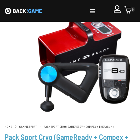
0
HOME
GAMME SPORT
PACK SPORT CRYO (GAMEREADY + COMPEX + THERAGUN)
Pack Sport Cryo (GameReady + Compex +