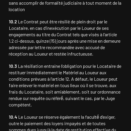
sans accomplir de formalité judiciaire à tout moment de la
location
10.2
Le Contrat peut être résilié de plein droit par le
Locataire, en cas d’inexécution par le Loueur de ses
engagements au titre du Contrat tels que visés à l’article
1.2 ci-dessus, quinze (15) jours après une mise en demeure
adressée par lettre recommandée avec accusé de
réception au Loueur et restée infructueuse.
10.3
La résiliation entraine l’obligation pour le Locataire de
restituer immédiatement le Matériel au Loueur aux
conditions prévues à l’article 12. A défaut, le Loueur peut
faire enlever le matériel en tous lieux où il se trouve, aux
frais du Locataire, soit amiablement, soit sur ordonnance
rendue sur requête ou référé́, suivant le cas, par le Juge
compètent.
10.4
Le Loueur se réserve également la faculté́ d’exiger,
outre le paiement des loyers impayés et de toutes
sommes dues jusqu’à la date de restitution effective du